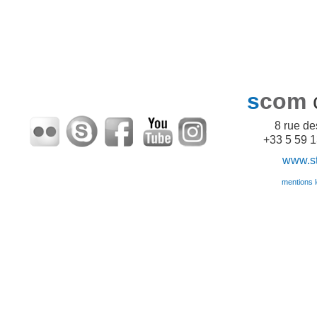
s
com
8 rue d
+33 5 59 1
www.sto
mentions lé