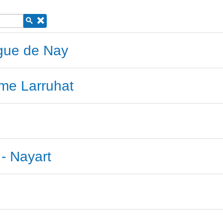
rgue de Nay
rme Larruhat
 - Nayart