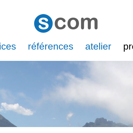
ices
références
atelier
pr