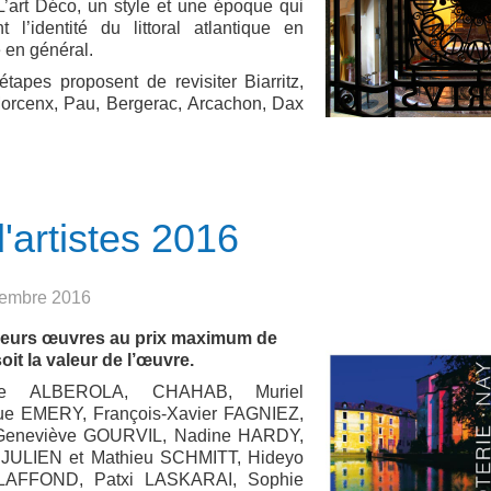
’art Déco, un style et une époque qui
 l’identité du littoral atlantique en
ne en général.
apes proposent de revisiter Biarritz,
Morcenx, Pau, Bergerac, Arcachon, Dax
artistes 2016
écembre 2016
 leurs œuvres au prix maximum de
oit la valeur de l’œuvre.
ine ALBEROLA, CHAHAB, Muriel
 EMERY, François-Xavier FAGNIEZ,
Geneviève GOURVIL, Nadine HARDY,
 JULIEN et Mathieu SCHMITT, Hideyo
 LAFFOND, Patxi LASKARAI, Sophie