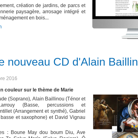
ment, création de jardins, de parcs et
nnerie paysagère, arrosage intégré et
aménagement en bois...
m
le nouveau CD d'Alain Bailli
bre 2016
en couleur sur le thème de Marie
de (Soprano), Alain Baillinou (Ténor et
Larrouy (Basse, percussions et
tillet (Arrangement et synthé), Gabriel
, basse et saxophone) et David Vignau
tées : Boune May dou boum Diu, Ave