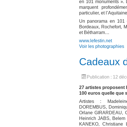
en 101 monuments ». L
marquent profondément
particulier, et l’Aquitai
Un panorama en 101 ét
Bordeaux, Rochefort, 
et Bétharram…
www.lefestin.net
Voir les photographies
Cadeaux d'
Publication : 12 d
27 artistes proposent
100 euros quelle que s
Artistes : Madele
DOREMBUS, Dominique
Orlane GIRARDEAU, 
Heinrich JABS, Belem
KANEKO, Christiane