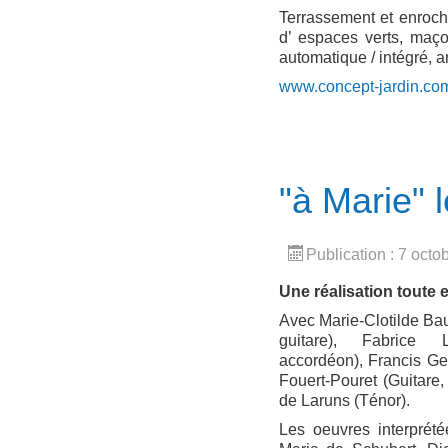
Terrassement et enroche
d’ espaces verts, maço
automatique / intégré, 
www.concept-jardin.co
"à Marie" 
Publication : 7 octo
Une réalisation toute 
Avec Marie-Clotilde Bau
guitare), Fabrice 
accordéon), Francis Gen
Fouert-Pouret (Guitare
de Laruns (Ténor).
Les oeuvres interpré