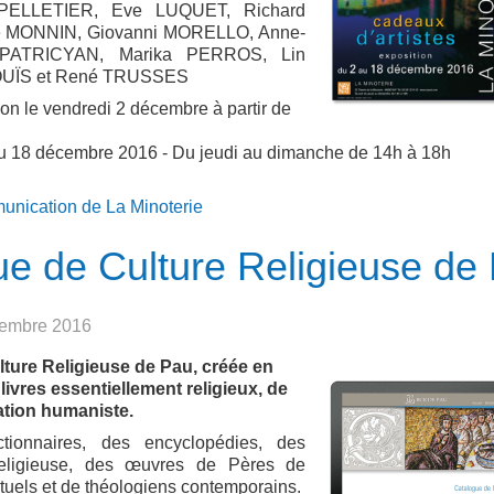
PELLETIER, Eve LUQUET, Richard
e MONNIN, Giovanni MORELLO, Anne-
PATRICYAN, Marika PERROS, Lin
OUÏS et René TRUSSES
ion le vendredi 2 décembre à partir de
 au 18 décembre 2016 - Du jeudi au dimanche de 14h à 18h
munication de La Minoterie
ue de Culture Religieuse de
ovembre 2016
lture Religieuse de Pau, créée en
ivres essentiellement religieux, de
ration humaniste.
ionnaires, des encyclopédies, des
e religieuse, des œuvres de Pères de
rituels et de théologiens contemporains.