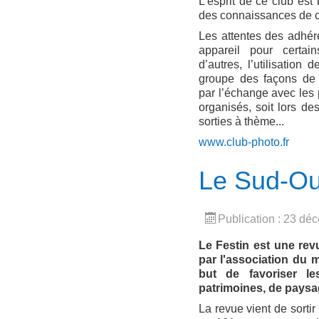
L’esprit de ce club est 
des connaissances de ch
Les attentes des adhére
appareil pour certai
d’autres, l’utilisation
groupe des façons de t
par l’échange avec les 
organisés, soit lors d
sorties à thème...
www.club-photo.fr
Le Sud-Ou
Publication : 23 d
Le Festin est une revu
par l'association du
but de favoriser l
patrimoines, de paysag
La revue vient de sorti