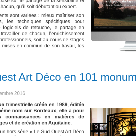
basé sur le partage de la sensibilité et
acun, qu’il soit débutant ou expert.
nts sont variées : mieux maîtriser son
ns, les techniques spécifiques pour
 de logiciels de retouche, le partage en
ravailler de chacun, l’enrichissement
professionnels, soit au cours de stages
es mises en commun de son travail, les
est Art Déco en 101 monum
écembre 2016
e trimestrielle créée en 1989, éditée
 même nom sur Bordeaux, elle a pour
es connaissances en matières de
es et de création en Aquitaine.
r un hors-série « Le Sud-Ouest Art Déco