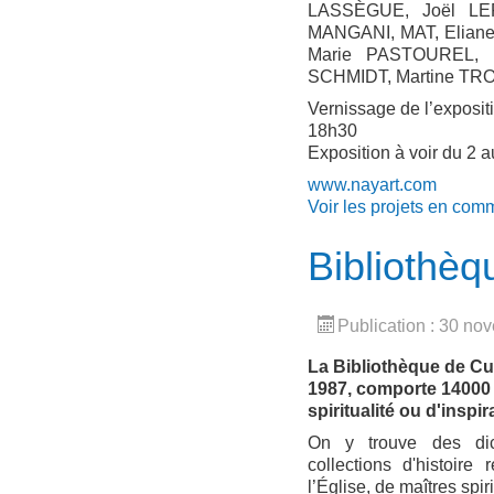
LASSÈGUE, Joël LE
MANGANI, MAT, Elian
Marie PASTOUREL, 
SCHMIDT, Martine TR
Vernissage de l’exposit
18h30
Exposition à voir du 2
www.nayart.com
Voir les projets en com
Bibliothèq
Publication : 30 n
La Bibliothèque de Cu
1987, comporte 14000 l
spiritualité ou d'inspi
On y trouve des dict
collections d'histoir
l’Église, de maîtres spi