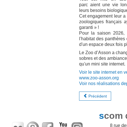
parc aient une vie lo
leurs besoins biologiqu
Cet engagement leur a p
zoologiques français a
garanti » !
Pour la saison 2026, 
l'habitat des panthères
d'un espace deux fois p
Le Zoo d’Asson a changé
sobres et des ambiances 
qu'un mini site internet.
Voir le site internet en
www.zoo-asson.org
Voir nos réalisations d
Précédent
s
com
8 rue d