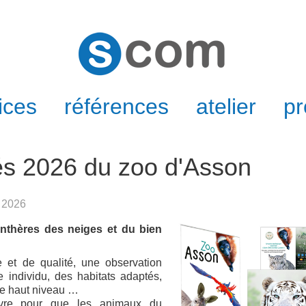
ices
références
atelier
pr
s 2026 du zoo d'Asson
s 2026
anthères des neiges et du bien
 et de qualité, une observation
individu, des habitats adaptés,
de haut niveau …
vre pour que les animaux du