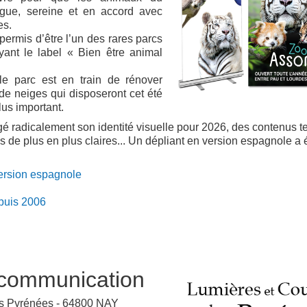
ngue, sereine et en accord avec
es.
ermis d’être l’un des rares parcs
yant le label « Bien être animal
le parc est en train de rénover
 de neiges qui disposeront cet été
lus important.
 radicalement son identité visuelle pour 2026, des contenus tex
de plus en plus claires... Un dépliant en version espagnole a é
 version espagnole
epuis 2006
communication
es Pyrénées - 64800 NAY