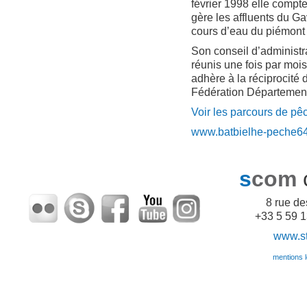
février 1998 elle compt
gère les affluents du G
cours d’eau du piémont 
Son conseil d’administ
réunis une fois par mois
adhère à la réciprocité
Fédération Départemen
Voir les parcours de p
www.batbielhe-peche64.
s
com
8 rue d
+33 5 59 1
www.sto
mentions lé