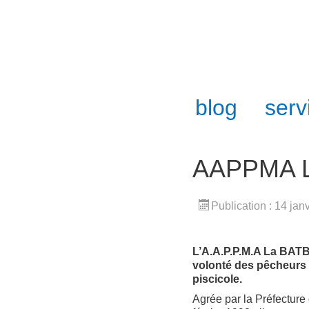
blog
serv
AAPPMA L
Publication : 14 jan
L’A.A.P.P.M.A La BATB
volonté des pêcheurs l
piscicole.
Agrée par la Préfecture