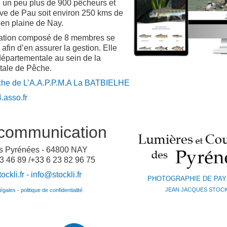
e un peu plus de 900 pêcheurs et
ave de Pau soit environ 250 kms de
en plaine de Nay.
ration composé de 8 membres se
 afin d’en assurer la gestion. Elle
 départementale au sein de la
tale de Pêche.
êche de L’A.A.P.P.M.A La BATBIELHE
asso.fr
communication
es Pyrénées - 64800 NAY
3 46 89 /+33 6 23 82 96 75
ckli.fr -
info@stockli.fr
PHOTOGRAPHIE DE PA
JEAN JACQUES STOCK
gales - politique de confidentialité