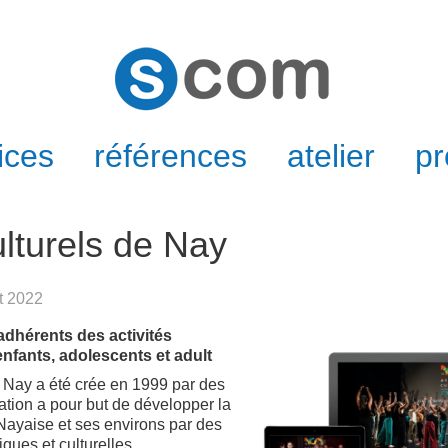
ices
références
atelier
pr
ulturels de Nay
ût 2022
dhérents des activités
fants, adolescents et adult
e Nay a été crée en 1999 par des
ation a pour but de développer la
é Nayaise et ses environs par des
tiques et culturelles.