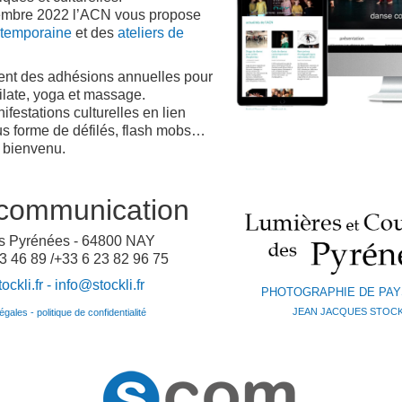
tembre 2022 l’ACN vous propose
ntemporaine
et des
ateliers de
nt des adhésions annuelles pour
ilate, yoga et massage.
ifestations culturelles en lien
ous forme de défilés, flash mobs…
e bienvenu.
communication
es Pyrénées - 64800 NAY
3 46 89 /+33 6 23 82 96 75
ckli.fr -
info@stockli.fr
PHOTOGRAPHIE DE PA
JEAN JACQUES STOCK
gales - politique de confidentialité