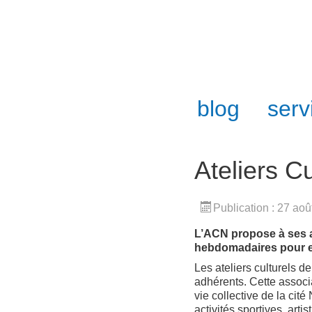
blog
serv
Ateliers C
Publication : 27 ao
L’ACN propose à ses a
hebdomadaires pour en
Les ateliers culturels d
adhérents. Cette associ
vie collective de la cit
activités sportives, artis