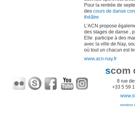
Pour la rentrée de sep
des
cours de danse co
théâtre
L’ACN propose égaleme
des stages de danse , p
Elle participe à des man
avec la ville de Nay, s
où tout un chacun est l
www.acn-nay.fr
s
com
8 rue d
+33 5 59 1
www.sto
mentions lé