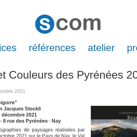
ices
références
atelier
pr
et Couleurs des Pyrénées 2
ovembre 2021
igorre"
n Jacques Stockli
3 décembre 2021
li · 8 rue des Pyrénées · Nay
ographies de paysages réalisées par
 octobre 2021 sur le Pays de Nay, le Val