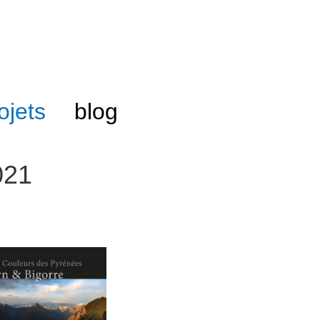
ojets
blog
021