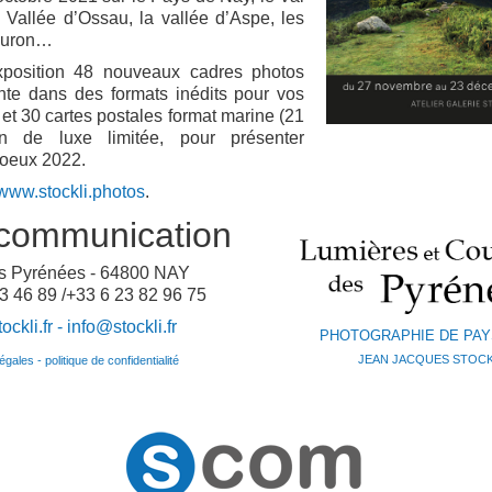
 Vallée d’Ossau, la vallée d’Aspe, les
Louron…
xposition 48 nouveaux cadres photos
nte dans des formats inédits pour vos
et 30 cartes postales format marine (21
 de luxe limitée, pour présenter
voeux 2022.
www.stockli.photos
.
communication
es Pyrénées - 64800 NAY
3 46 89 /+33 6 23 82 96 75
ckli.fr -
info@stockli.fr
PHOTOGRAPHIE DE PA
JEAN JACQUES STOCK
gales - politique de confidentialité