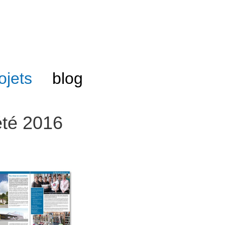
ojets
blog
été 2016