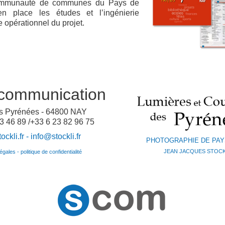
ommunauté de communes du Pays de
 place les études et l’ingénierie
opérationnel du projet.
communication
es Pyrénées - 64800 NAY
3 46 89 /+33 6 23 82 96 75
ckli.fr -
info@stockli.fr
PHOTOGRAPHIE DE PA
JEAN JACQUES STOCK
gales - politique de confidentialité