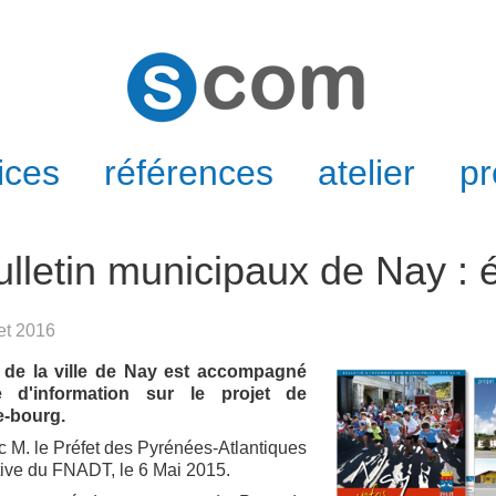
ices
références
atelier
pr
bulletin municipaux de Nay : 
let 2016
l de la ville de Nay est accompagné
e d'information sur le projet de
e-bourg.
ec M. le Préfet des Pyrénées-Atlantiques
utive du FNADT, le 6 Mai 2015.