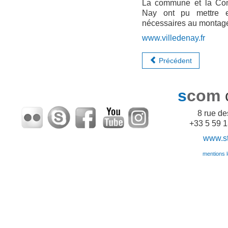
La commune et la C
Nay ont pu mettre en
nécessaires au montage 
www.villedenay.fr
Précédent
s
com
8 rue d
+33 5 59 1
www.sto
mentions lé