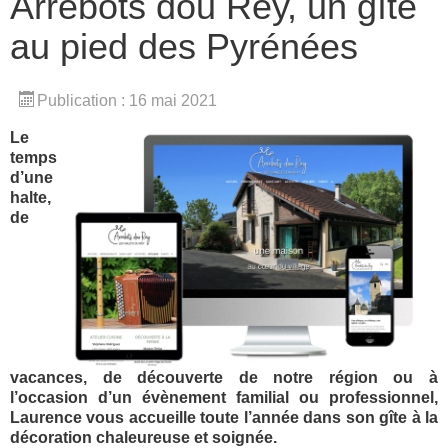
Arrebots dou Rey, un gîte
au pied des Pyrénées
Publication : 16 mai 2021
Le
temps
d’une
halte,
de
vacances, de découverte de notre région ou à
l’occasion d’un évènement familial ou professionnel,
Laurence vous accueille toute l’année dans son gîte à la
décoration chaleureuse et soignée.